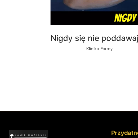
Nigdy się nie poddawaj
utworzone przez
Klinika Formy
|
gru 21, 2
Witaj na mojej stronie! Ja jestem Kamil, a t
światem fitness lub żelaznym sportem i k
jako 12-letni dzieciak i zostało to ze mną do
« Starsze wpisy
Przydatne