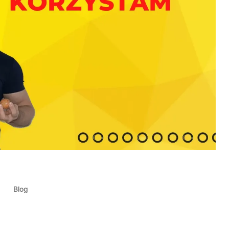
23
|
Blog
ików odżywczych w diecie, odpowiedzialny za budowę mięśni i
ać je do swojego menu. Ale skąd najlepiej pozyskać białko?