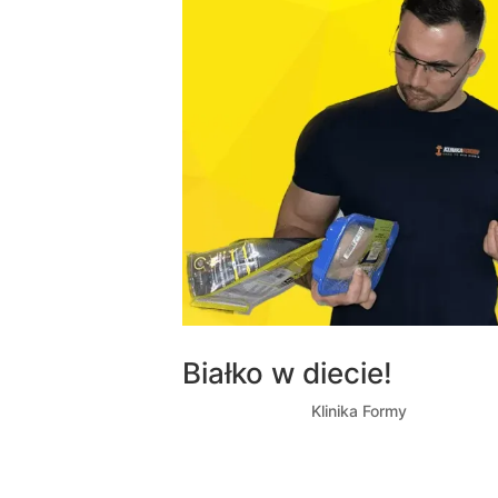
Białko w diecie!
utworzone przez
Klinika Formy
|
lut 22, 20
Białko to jeden z najważniejszych składn
tkanki. Dlatego tak ważne jest, aby włącz