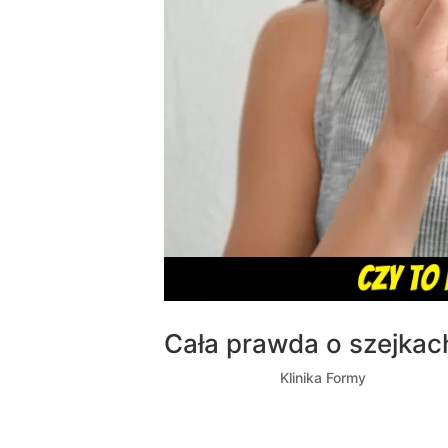
Cała prawda o szejkac
utworzone przez
Klinika Formy
|
wrz 14, 2
Czy zdarzyło ci się natknąć nie raz na pr
Obiecywali szybkie efekty, złote góry, ale