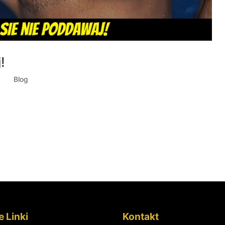
!
021
|
Blog
y skoro tu jesteś, to pewnie interesujesz się w jakimś stopniu
ształtowaniem sylwetki. Ja przygodę z tym sportem zaczynałem
 dziś, czyli na...
 Linki
Kontakt