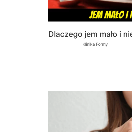
Dlaczego jem mało i n
utworzone przez
Klinika Formy
|
paź 31, 2
Bardzo często od naszych podopiecznych s
przyczyna? już tłumaczymy! Organizm ludz
funkcjonować, jest coś takiego jak PPM –