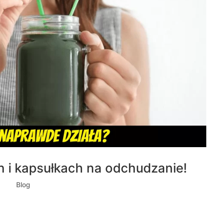
h i kapsułkach na odchudzanie!
022
|
Blog
opozycję drogich szejków lub tabletek na odchudzanie?
 nie wyszło? Diety szejkowe lub magiczne tabletki na