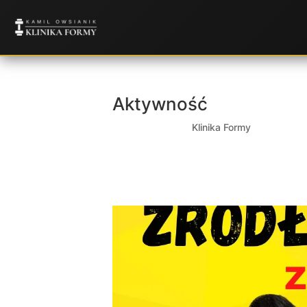
Aktywność
utworzone przez
Klinika Formy
|
cze 5, 20
Tutaj dodajemy zdjęcia aktywności