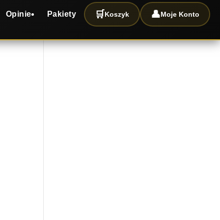
🛒
👤
Opinie
Pakiety
Koszyk
Moje Konto