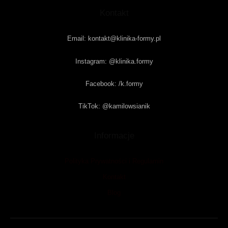
Kontakt
Email: kontakt@klinika-formy.pl
Instagram: @klinika.formy
Facebook: /k.formy
TikTok: @kamilowsianik
Informacje
Polityka Prywatności i Regulamin
Kontakt
Blog