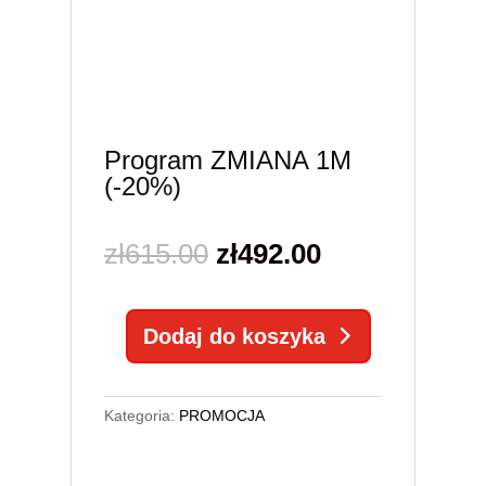
Program ZMIANA 1M
(-20%)
Pierwotna
Aktualna
zł
615.00
zł
492.00
cena
cena
Dodaj do koszyka
wynosiła:
wynosi:
ilość
Program
zł615.00.
zł492.00.
ZMIANA
1M
Kategoria:
PROMOCJA
(-20%)