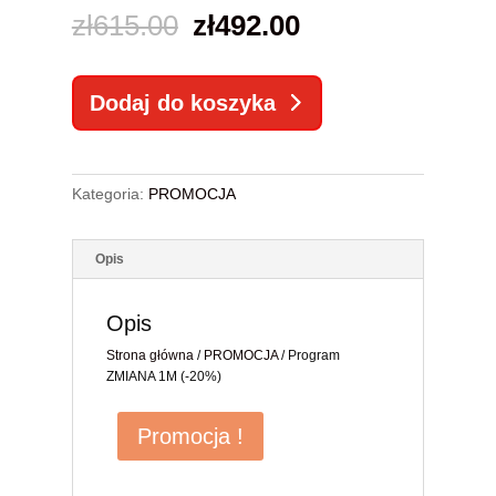
Pierwotna
Aktualna
zł
615.00
zł
492.00
cena
cena
ilość
Dodaj do koszyka
Program
wynosiła:
wynosi:
ZMIANA
1M
zł615.00.
zł492.00.
(-20%)
Kategoria:
PROMOCJA
Opis
Opis
Strona główna
/
PROMOCJA
/ Program
ZMIANA 1M (-20%)
Promocja !