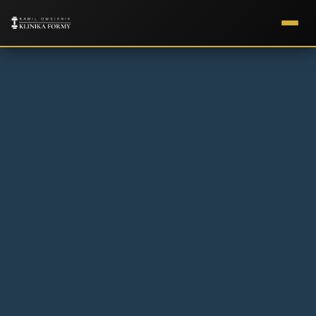
APLIKACJA
TRENINGOW
Brak motywacja, nie wiesz jakie
ćwiczenia są skuteczne, chcesz
trenować w domu a może na
siłowni? Już jest nasza aplikacja