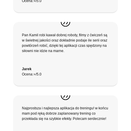
Ocena:⭐️/5.0
Pan Kamil robi kawał dobrej roboty, filmy z ćwiczeń są
w świetnej jakości oraz dokładnie podaje ile serii oraz
powtórzeń robić, dzięki tej aplikacji czas spędzony na
siłowni nie idzie na marne.
Jarek
Ocena:⭐️/5.0
Najprostsza i najlepsza aplikacja do treningu! w końcu
mam pod ręką dobrze zaplanowany trening co
przekłada się na szybkie efekty. Polecam serdecznie!