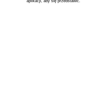
aplikacji, aby się przedstawić.
BUDUJ RAZEM
Z NAMI
PROJEKT
GYM