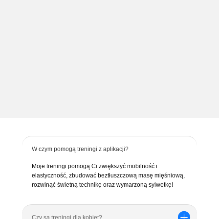
takich projektów jak Klinika Formy oraz Gym
Freak, pragnę promować i zarażać wszystkich
zdrowym trybem życia, ponieważ wiem jak
ważne jest zdrowie fizyczne, co również
przekłada się na zdrowie psychiczne czyli np
samopoczucie oraz pewność siebie.
W czym pomogą treningi z aplikacji?
Moje treningi pomogą Ci zwiększyć mobilność i
elastyczność, zbudować beztłuszczową masę mięśniową,
rozwinąć świetną technikę oraz wymarzoną sylwetkę!
Czy są treningi dla kobiet?