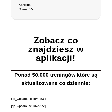
Karolina
Ocena:⭐️/5.0
Zobacz co
znajdziesz w
aplikacji!
Ponad
50,000
treningów które są
aktualizowane co dziennie:
[sp_wpcarousel id="253"]
[sp_wpcarousel id="255"]