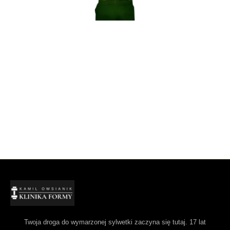
Twoja droga do wymarzonej sylwetki zaczyna się tutaj. 17 lat