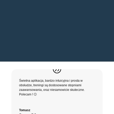
gdzie w jednym miejscu znajdziesz
treningi wideo oraz bezpośredni
czat z trenerem w Twoim telefonie!
Przetestuj 7-dni ZA DARMO
;
Świetna aplikacja, bardzo intuicyjna i prosta w
obsłudze, treningi są dostosowane stopniami
zaawansowania, oraz niesamowicie skuteczne.
Polecam ! 🙂
Tomasz