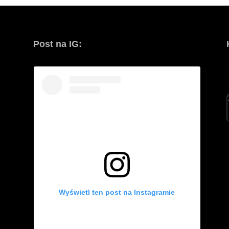
Post na IG:
Wyświetl ten post na Instagramie