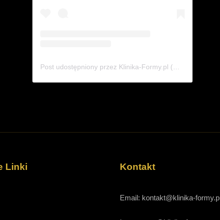
Post udostępniony przez Klinika-Formy.pl (@klinika_formy.pl)
 Linki
Kontakt
Email: kontakt@klinika-formy.p