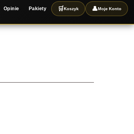
🛒
👤
Opinie
Pakiety
Koszyk
Moje Konto