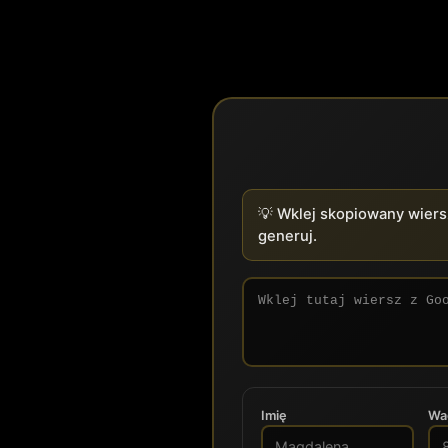
💡 Wklej skopiowany wiers
generuj.
Imię
Wag