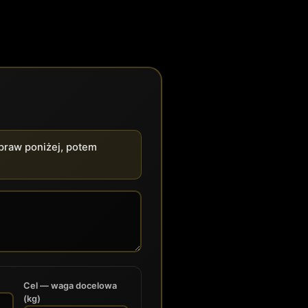
opraw poniżej, potem
Cel — waga docelowa
(kg)