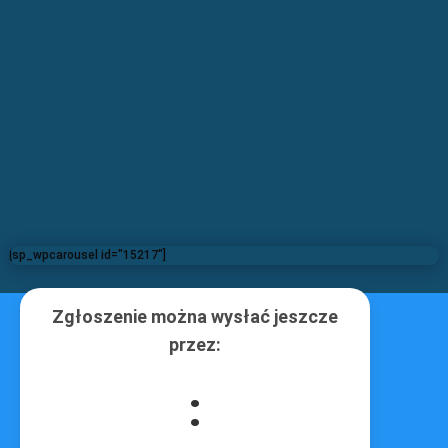
[sp_wpcarousel id="15217"]
Zgłoszenie można wysłać jeszcze
przez:
[sp_wpcarousel id="10007"]
: