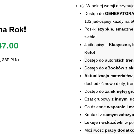
👉 W pełnej wersji otrzymuj
Dostęp do
GENERATORA di
102 jadłospisy każdy na 56
na Rok❗️
Posiłki
szybkie, smaczne
siebie!
rwotna
Aktualna
47.00
Jadłospisy –
Klasyczne, b
Keto!
a
cena
Dostęp do autorskich
tre
, GBP, PLN)
Dostęp do
eBooków z sku
osiła:
wynosi:
Aktualizacja materiałów
.388.00.
zł247.00.
dochodzić nowe diety, treni
Dostęp do
zamkniętej gr
Czat grupowy z
innymi u
Co dzienne
wsparcie i m
Kontakt z
samym założyc
Lekcje i wskazówki
w po
Możliwość
pracy dodatko