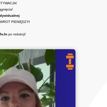
MOTYWACJA!
ągnięcia!
ndywidualnej
ZWROT PIENIĘDZY
!
 JoJo
po redukcji!