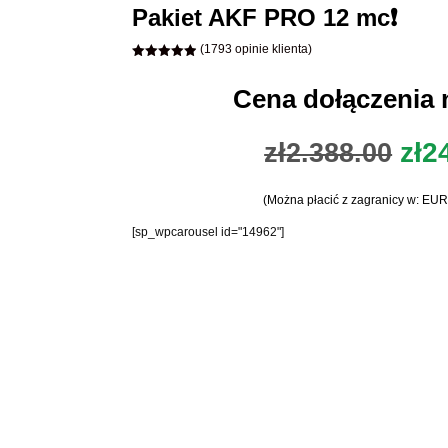
Pakiet AKF PRO 12 mc❗️
(
1793
opinie klienta)
Oceniony
4.96
na 5
Cena dołączenia 
na
podstawie
ocen
klientów
Pie
zł
2
zł
2.388.00
cen
(Można płacić z zagranicy w: EUR
wyn
[sp_wpcarousel id="14962"]
zł2