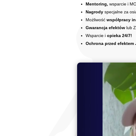
Mentoring,
wsparcie i 
Nagrody
specjalne za osi
Możliwość
współpracy i
Gwarancja efektów
lub 
Wsparcie i
opieka 24/7!
Ochrona przed efektem