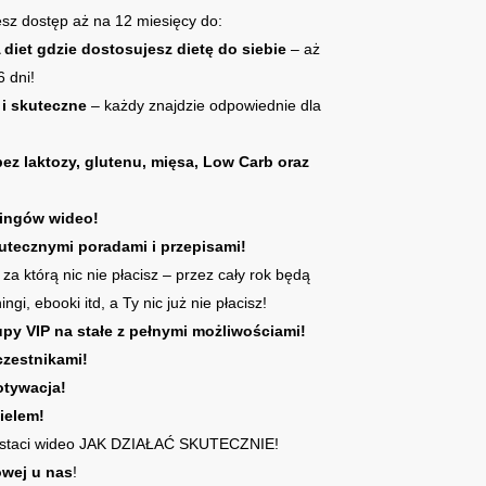
esz dostęp aż na 12 miesięcy do:
et gdzie dostosujesz dietę do siebie
– aż
 dni!
 i skuteczne
– każdy znajdzie odpowiednie dla
ez laktozy, glutenu, mięsa, Low Carb oraz
ningów wideo!
tecznymi poradami i przepisami!
, za którą nic nie płacisz – przez cały rok będą
ngi, ebooki itd, a Ty nic już nie płacisz!
upy VIP na stałe z pełnymi możliwościami!
czestnikami!
otywacja!
ielem!
staci wideo JAK DZIAŁAĆ SKUTECZNIE!
wej u nas
!